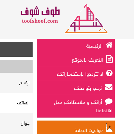
طوف شوف
toofshoof.com
الرئيسية
التعريف بالموقع
لا تترددوا بإستفساراتكم
الإسم
نرحب بتواصلكم
أرائكم و ملاحظاتكم محل
الهاتف
اهتمامنا
جوال
مواقيت الصلاة